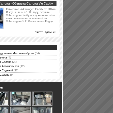
алона › Обшивка Салона Vw Caddy
Описание Volkswagen Caddy от 110km
Выпущенный в 1980 году, первый
Volkswagen Caddy представлял собой
пикап и минивэн, основаный на
Volkswagen Golf. Фольксваген Кадди...
Читать дальше ›
удование Микроавтобусов
(34)
алона
(4)
а Салона
(22)
а Автомобилей
(12)
а Сидений
(11)
Салона
(9)
ея