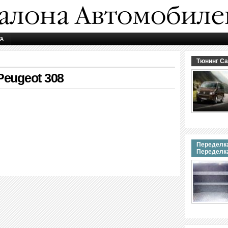
ТА
Тюнинг Са
eugeot 308
Переделка
Переделк