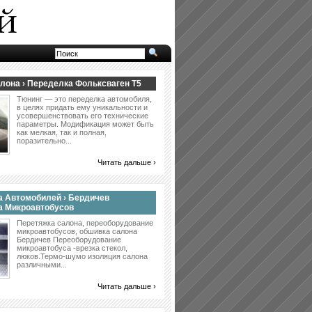
лона › Переделка Фольксваген Т5
Тюнинг — это переделка автомобиля,
в целях придать ему уникальности и
усовершенствовать его технические
параметры. Модификация может быть
как мелкая, так и полная,
поразительно...
Читать дальше ›
 Автомобилей › Бердичев
а Микроавтобусов
Перетяжка салона, переоборудование
микроавтобусов, обшивка салона
Бердичев Переоборудование
микроавтобуса -врезка стекол,
люков.Термо-шумо изоляция салона
различными...
Читать дальше ›